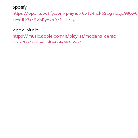
Spotify:
https://open.spotify.com/playlist/6wtL4huk6Scgm02ju986w6
si=9d8ZG7AwSKyP79AZ5HH-_g
Apple Music:
https://music.apple.com/it/playlist/modena-cento-
ore-2024/pl.u-leyl096uMNMm96Z
NOTIZIA PRECEDENTE
NOTIZIA SUCCESSIVA
ALTRE NOTIZIE